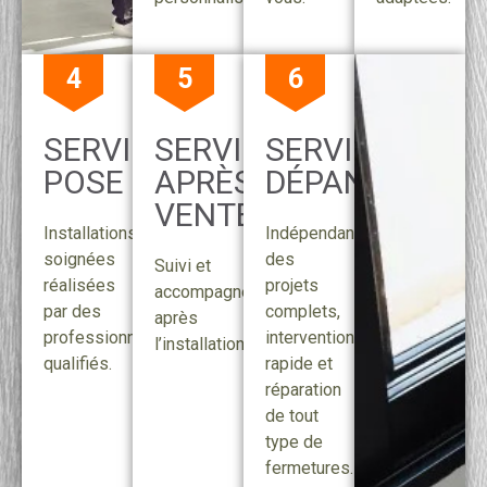
4
5
6
SERVICE
SERVICE
SERVICE
POSE
APRÈS-
DÉPANNAGE
VENTE
Installations
Indépendant
soignées
des
Suivi et
réalisées
projets
accompagnement
par des
complets,
après
professionnels
intervention
l’installation.
qualifiés.
rapide et
réparation
de tout
type de
fermetures.