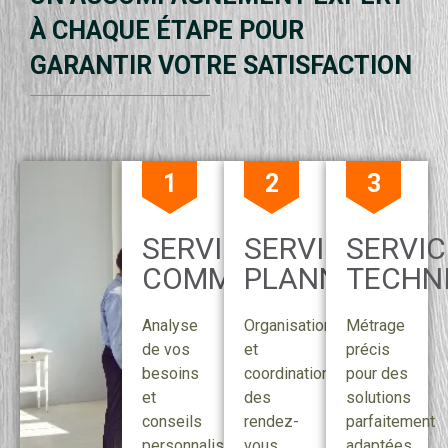
À CHAQUE ÉTAPE POUR
GARANTIR VOTRE SATISFACTION
1
2
3
SERVICE
SERVICE
SERVIC
COMMERCIAL
PLANNING
TECHN
Analyse
Organisation
Métrage
de vos
et
précis
besoins
coordination
pour des
et
des
solutions
conseils
rendez-
parfaitement
personnalisés.
vous.
adaptées.