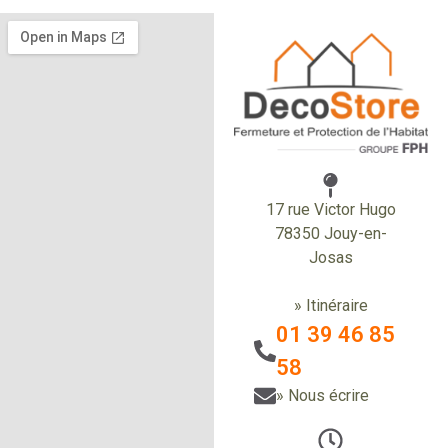
17 rue Victor Hugo
78350 Jouy-en-
Josas
» Itinéraire
01 39 46 85
58
» Nous écrire