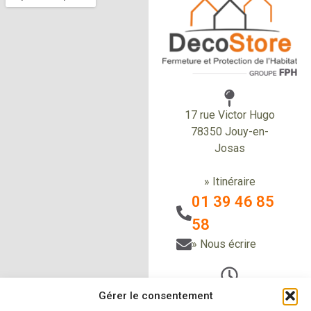
17 rue Victor Hugo
78350 Jouy-en-
Josas
» Itinéraire
01 39 46 85
58
» Nous écrire
Du Lundi au vendredi
Gérer le consentement
de 9h à 12h30