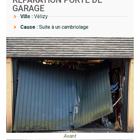
GARAGE
Ville :
Vélizy
Cause :
Suite à un cambriolage
Avant