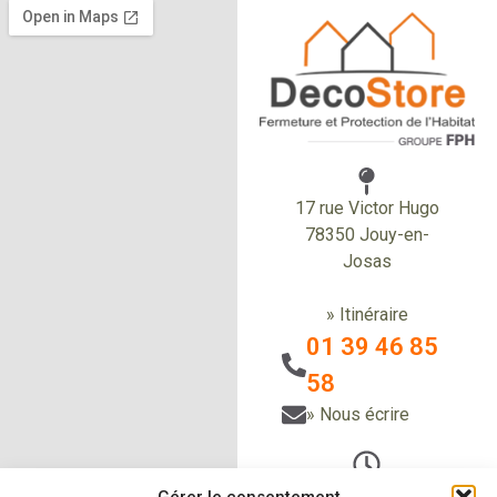
17 rue Victor Hugo
78350 Jouy-en-
Josas
» Itinéraire
01 39 46 85
58
» Nous écrire
Du Lundi au vendredi