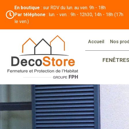
En boutique
: sur RDV du lun. au ven. 9h - 18h
Par téléphone
: lun. - ven. : 9h - 12h30, 14h - 18h (17h
le ven.)
Accueil
Nos prod
FENÊTRE