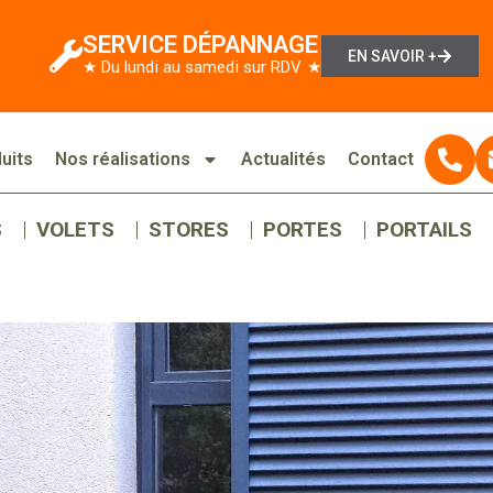
SERVICE DÉPANNAGE
EN SAVOIR +
★ Du lundi au samedi sur RDV ★
uits
Nos réalisations
Actualités
Contact
S
VOLETS
STORES
PORTES
PORTAILS