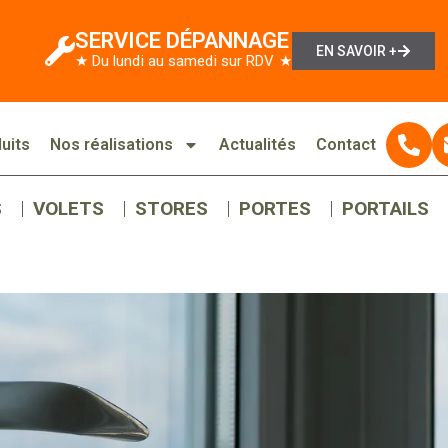
SERVICE DÉPANNAGE
EN SAVOIR +
★ Du lundi au samedi sur RDV ★
uits
Nos réalisations
Actualités
Contact
S
VOLETS
STORES
PORTES
PORTAILS