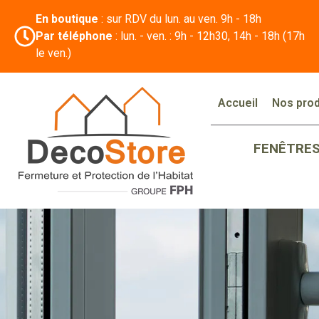
En boutique
: sur RDV du lun. au ven. 9h - 18h
Par téléphone
: lun. - ven. : 9h - 12h30, 14h - 18h (17h
le ven.)
Accueil
Nos prod
FENÊTRE