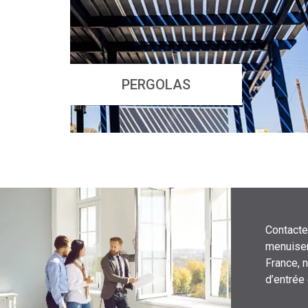
PERGOLAS
Contacte
menuiser
France, 
d’entrée