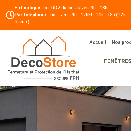
En boutique
: sur RDV du lun. au ven. 9h - 18h
Par téléphone
: lun. - ven. : 9h - 12h30, 14h - 18h (17h
le ven.)
Accueil
Nos prod
FENÊTRE