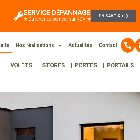
SERVICE DÉPANNAGE
EN SAVOIR +
★ Du lundi au samedi sur RDV ★
uits
Nos réalisations
Actualités
Contact
S
VOLETS
STORES
PORTES
PORTAILS