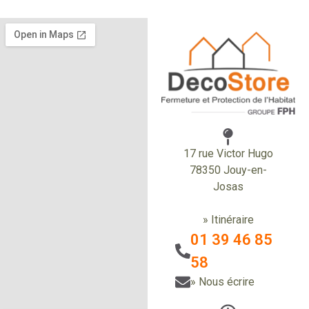
17 rue Victor Hugo
78350 Jouy-en-
Josas
» Itinéraire
01 39 46 85
58
» Nous écrire