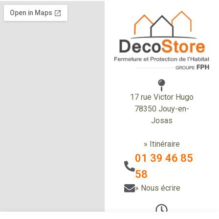
17 rue Victor Hugo
78350 Jouy-en-
Josas
» Itinéraire
01 39 46 85
58
» Nous écrire