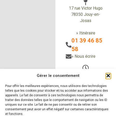
17 rue Victor Hugo
78350 Jouy-en-
Josas
» Itinéraire
01 39 46 85
58
» Nous écrire
Du Lundi au vendredi
Gérer le consentement
de 9h à 12h30
et de 14h à 18h
Pour offrir les meilleures expériences, nous utilisons des technologies
telles que les cookies pour stocker et/ou accéder aux informations des
Le samedi sur RDV
appareils. Le fait de consentir à ces technologies nous permettra de
traiter des données telles que le comportement de navigation ou les ID
uniques sur ce site. Le fait de ne pas consentir ou de retirer son
consentement peut avoir un effet négatif sur certaines caractéristiques
et fonctions.
» Nos produits
» Nos