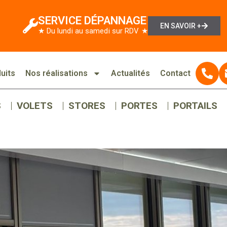
SERVICE DÉPANNAGE
EN SAVOIR +
★ Du lundi au samedi sur RDV ★
uits
Nos réalisations
Actualités
Contact
S
VOLETS
STORES
PORTES
PORTAILS