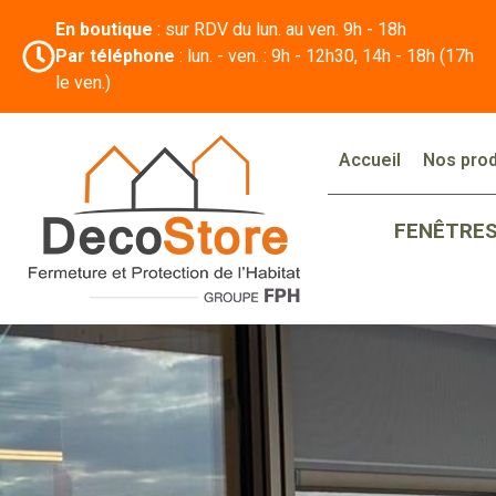
En boutique
: sur RDV du lun. au ven. 9h - 18h
Par téléphone
: lun. - ven. : 9h - 12h30, 14h - 18h (17h
le ven.)
Accueil
Nos prod
FENÊTRE