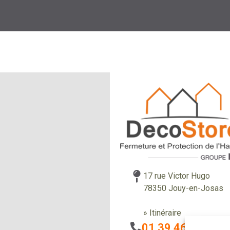
17 rue Victor Hugo
78350 Jouy-en-Josas
» Itinéraire
01 39 46 85 58