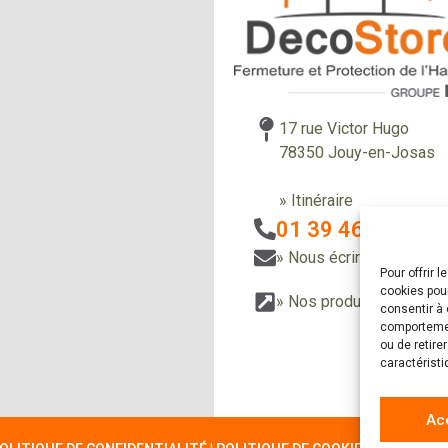
17 rue Victor Hugo
78350 Jouy-en-Josas
» Itinéraire
01 39 46 85 58
» Nous écrire
Pour offrir 
cookies pour
» Nos produits
» Nos r
consentir à 
comportement
ou de retire
caractéristi
Ac