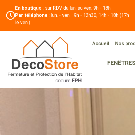
En boutique
: sur RDV du lun. au ven. 9h - 18h
Par téléphone
: lun. - ven. : 9h - 12h30, 14h - 18h (17h
le ven.)
Accueil
Nos prod
FENÊTRE