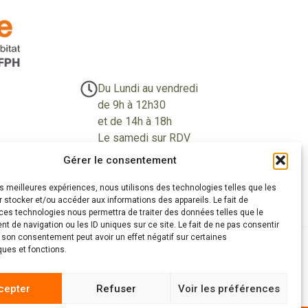
Du Lundi au vendredi
de 9h à 12h30
et de 14h à 18h
Le samedi sur RDV
Gérer le consentement
les meilleures expériences, nous utilisons des technologies telles que les
 stocker et/ou accéder aux informations des appareils. Le fait de
éalisations
» Zones d'intervention
» Actualités
ces technologies nous permettra de traiter des données telles que le
 de navigation ou les ID uniques sur ce site. Le fait de ne pas consentir
r son consentement peut avoir un effet négatif sur certaines
ques et fonctions.
4.9
222 avis
cepter
Refuser
Voir les préférences