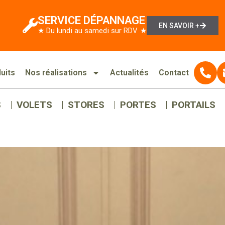
SERVICE DÉPANNAGE
EN SAVOIR +
★ Du lundi au samedi sur RDV ★
uits
Nos réalisations
Actualités
Contact
S
VOLETS
STORES
PORTES
PORTAILS