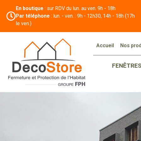
En boutique
: sur RDV du lun. au ven. 9h - 18h
Par téléphone
: lun. - ven. : 9h - 12h30, 14h - 18h (17h
le ven.)
Accueil
Nos prod
FENÊTRE