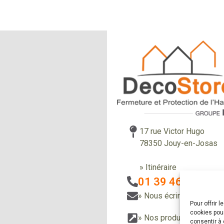
17 rue Victor Hugo
78350 Jouy-en-Josas
» Itinéraire
01 39 46 85 58
» Nous écrire
Pour offrir 
cookies pour
» Nos produits
» Nos r
consentir à 