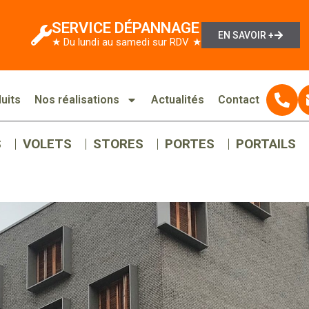
SERVICE DÉPANNAGE
EN SAVOIR +
★ Du lundi au samedi sur RDV ★
uits
Nos réalisations
Actualités
Contact
S
VOLETS
STORES
PORTES
PORTAILS