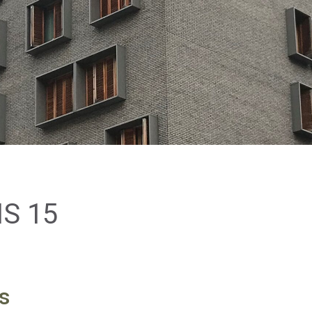
S 15
s