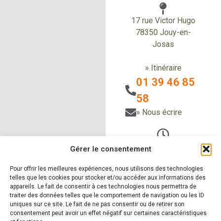
17 rue Victor Hugo
78350 Jouy-en-
Josas
» Itinéraire
01 39 46 85
58
» Nous écrire
Du Lundi au vendredi
Gérer le consentement
de 9h à 12h30
et de 14h à 18h
Pour offrir les meilleures expériences, nous utilisons des technologies
telles que les cookies pour stocker et/ou accéder aux informations des
Le samedi sur RDV
appareils. Le fait de consentir à ces technologies nous permettra de
traiter des données telles que le comportement de navigation ou les ID
uniques sur ce site. Le fait de ne pas consentir ou de retirer son
consentement peut avoir un effet négatif sur certaines caractéristiques