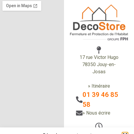
17 rue Victor Hugo
78350 Jouy-en-
Josas
» Itinéraire
01 39 46 85
58
» Nous écrire
Du Lundi au vendredi