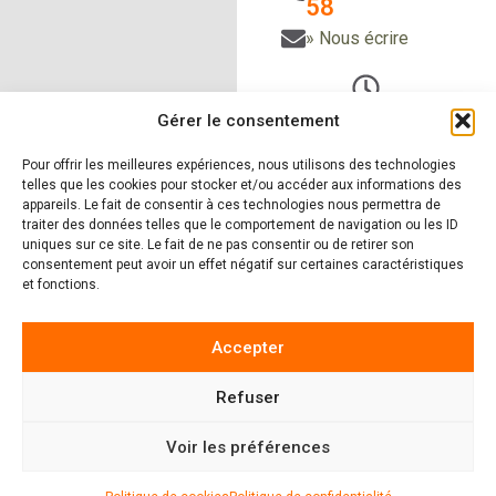
58
» Nous écrire
Du Lundi au vendredi
Gérer le consentement
de 9h à 12h30
Pour offrir les meilleures expériences, nous utilisons des technologies
et de 14h à 18h
telles que les cookies pour stocker et/ou accéder aux informations des
Le samedi sur RDV
appareils. Le fait de consentir à ces technologies nous permettra de
traiter des données telles que le comportement de navigation ou les ID
uniques sur ce site. Le fait de ne pas consentir ou de retirer son
consentement peut avoir un effet négatif sur certaines caractéristiques
et fonctions.
» Nos produits
» Nos
réalisations
» Zones
d'intervention
»
Accepter
Actualités
Refuser
4.9
222 avis
Voir les préférences
MENTIONS LÉGALES
|
POLITIQUE DE CONFIDENTIALITÉ
|
POLITIQUE DE COOKIES
| CONCEPTION
LAFABRIQUE2SITES