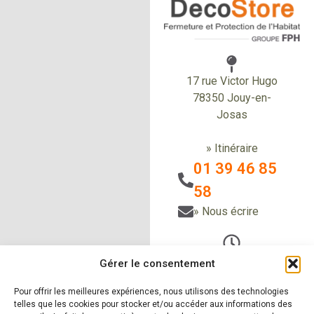
17 rue Victor Hugo
78350 Jouy-en-
Josas
» Itinéraire
01 39 46 85
58
» Nous écrire
Du Lundi au vendredi
Gérer le consentement
de 9h à 12h30
et de 14h à 18h
Pour offrir les meilleures expériences, nous utilisons des technologies
telles que les cookies pour stocker et/ou accéder aux informations des
Le samedi sur RDV