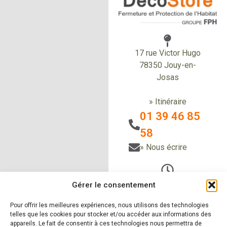
17 rue Victor Hugo
78350 Jouy-en-
Josas
» Itinéraire
01 39 46 85
58
» Nous écrire
Du Lundi au vendredi
Gérer le consentement
de 9h à 12h30
et de 14h à 18h
Pour offrir les meilleures expériences, nous utilisons des technologies
telles que les cookies pour stocker et/ou accéder aux informations des
Le samedi sur RDV
appareils. Le fait de consentir à ces technologies nous permettra de