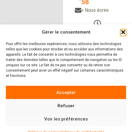
58
» Nous écrire
Du Lundi au vendredi
Gérer le consentement
de 9h à 12h30
Pour offrir les meilleures expériences, nous utilisons des technologies
et de 14h à 18h
telles que les cookies pour stocker et/ou accéder aux informations des
Le samedi sur RDV
appareils. Le fait de consentir à ces technologies nous permettra de
traiter des données telles que le comportement de navigation ou les ID
uniques sur ce site. Le fait de ne pas consentir ou de retirer son
consentement peut avoir un effet négatif sur certaines caractéristiques
et fonctions.
» Nos produits
» Nos
réalisations
» Zones
d'intervention
»
Accepter
Actualités
Refuser
4.9
222 avis
Voir les préférences
MENTIONS LÉGALES
|
POLITIQUE DE CONFIDENTIALITÉ
|
POLITIQUE DE COOKIES
| CONCEPTION
LAFABRIQUE2SITES