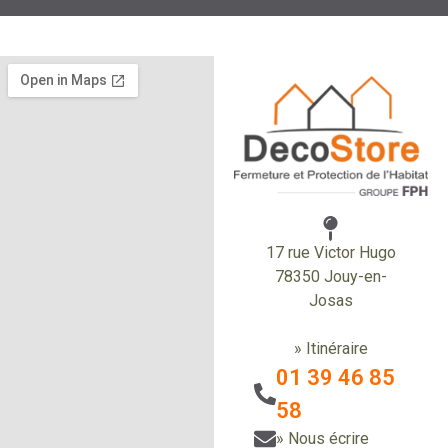
17 rue Victor Hugo
78350 Jouy-en-
Josas
» Itinéraire
01 39 46 85
58
» Nous écrire