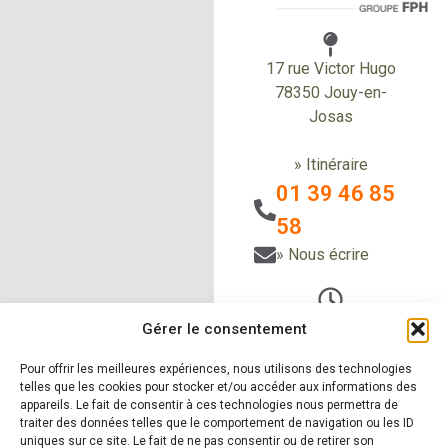
17 rue Victor Hugo
78350 Jouy-en-
Josas
» Itinéraire
01 39 46 85
58
» Nous écrire
Du Lundi au vendredi
Gérer le consentement
de 9h à 12h30
et de 14h à 18h
Pour offrir les meilleures expériences, nous utilisons des technologies
telles que les cookies pour stocker et/ou accéder aux informations des
Le samedi sur RDV
appareils. Le fait de consentir à ces technologies nous permettra de
traiter des données telles que le comportement de navigation ou les ID
uniques sur ce site. Le fait de ne pas consentir ou de retirer son