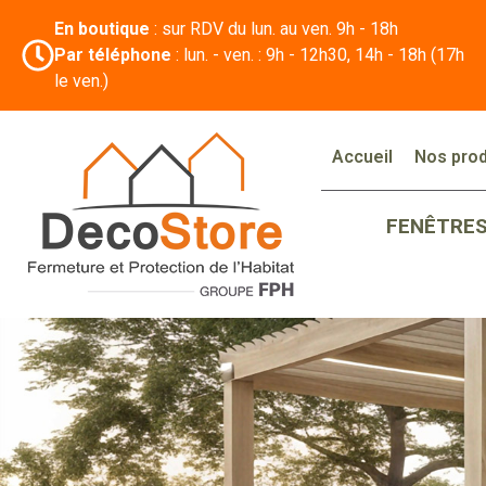
En boutique
: sur RDV du lun. au ven. 9h - 18h
Par téléphone
: lun. - ven. : 9h - 12h30, 14h - 18h (17h
le ven.)
Accueil
Nos prod
FENÊTRE