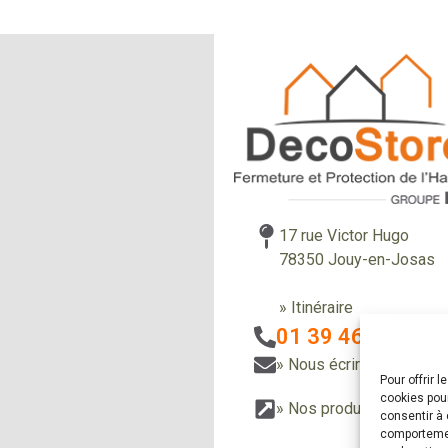
17 rue Victor Hugo
78350 Jouy-en-Josas
» Itinéraire
01 39 46 85 58
» Nous écrire
Pour offrir 
cookies pour
» Nos produits
» Nos r
consentir à 
comportement