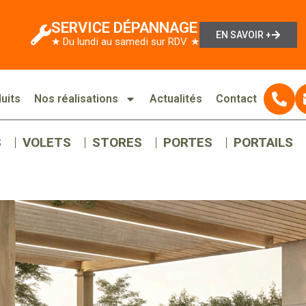
SERVICE DÉPANNAGE
EN SAVOIR +
★ Du lundi au samedi sur RDV ★
uits
Nos réalisations
Actualités
Contact
S
VOLETS
STORES
PORTES
PORTAILS