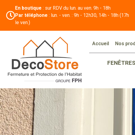
En boutique
: sur RDV du lun. au ven. 9h - 18h
Par téléphone
: lun. - ven. : 9h - 12h30, 14h - 18h (17h
le ven.)
Accueil
Nos prod
FENÊTRE