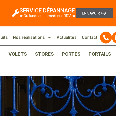
SERVICE DÉPANNAGE
EN SAVOIR +
★ Du lundi au samedi sur RDV ★
uits
Nos réalisations
Actualités
Contact
S
VOLETS
STORES
PORTES
PORTAILS