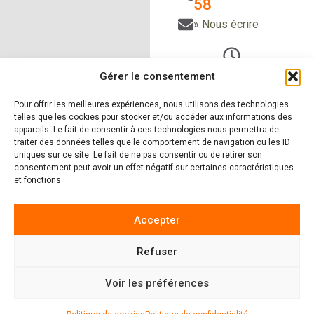
58
» Nous écrire
Du Lundi au vendredi
Gérer le consentement
de 9h à 12h30
Pour offrir les meilleures expériences, nous utilisons des technologies
et de 14h à 18h
telles que les cookies pour stocker et/ou accéder aux informations des
Le samedi sur RDV
appareils. Le fait de consentir à ces technologies nous permettra de
traiter des données telles que le comportement de navigation ou les ID
uniques sur ce site. Le fait de ne pas consentir ou de retirer son
consentement peut avoir un effet négatif sur certaines caractéristiques
et fonctions.
» Nos produits
» Nos
réalisations
» Zones
d'intervention
»
Accepter
Actualités
Refuser
4.9
222 avis
Voir les préférences
MENTIONS LÉGALES
|
POLITIQUE DE CONFIDENTIALITÉ
|
POLITIQUE DE COOKIES
| CONCEPTION
LAFABRIQUE2SITES