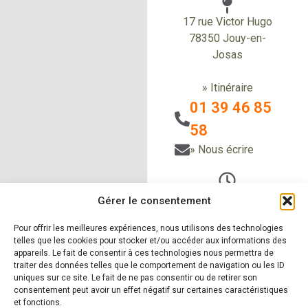
17 rue Victor Hugo
78350 Jouy-en-
Josas
» Itinéraire
01 39 46 85
58
» Nous écrire
Du Lundi au vendredi
Gérer le consentement
de 9h à 12h30
et de 14h à 18h
Pour offrir les meilleures expériences, nous utilisons des technologies
telles que les cookies pour stocker et/ou accéder aux informations des
Le samedi sur RDV
appareils. Le fait de consentir à ces technologies nous permettra de
traiter des données telles que le comportement de navigation ou les ID
uniques sur ce site. Le fait de ne pas consentir ou de retirer son
consentement peut avoir un effet négatif sur certaines caractéristiques
et fonctions.
» Nos produits
» Nos