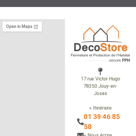
17 rue Victor Hugo
78350 Jouy-en-
Josas
» Itinéraire
01 39 46 85
58
» Nous écrire