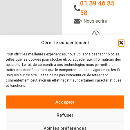
01 39 46 85
58
» Nous écrire
Du Lundi au vendredi
Gérer le consentement
de 9h à 12h30
et de 14h à 18h
Pour offrir les meilleures expériences, nous utilisons des technologies
telles que les cookies pour stocker et/ou accéder aux informations des
Le samedi sur RDV
appareils. Le fait de consentir à ces technologies nous permettra de
traiter des données telles que le comportement de navigation ou les ID
uniques sur ce site. Le fait de ne pas consentir ou de retirer son
consentement peut avoir un effet négatif sur certaines caractéristiques
et fonctions.
» Nos produits
» Nos
réalisations
» Zones
d'intervention
»
Accepter
Actualités
Refuser
4.9
222 avis
Voir les préférences
MENTIONS LÉGALES
|
POLITIQUE DE CONFIDENTIALITÉ
|